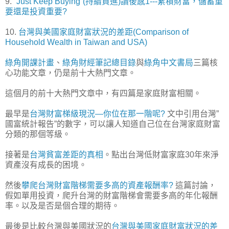
9.
“Just Keep Buying”(持續買進)讀後感1---累積財富，儲蓄重
要還是投資重要?
10.
台灣與美國家庭財富狀況的差距(Comparison of
Household Wealth in Taiwan and USA)
綠角開課計畫
、
綠角財經筆記總目錄
與
綠角中文書局
三篇核
心功能文章，仍是前十大熱門文章。
這個月的前十大熱門文章中，有四篇是家庭財富相關。
最早是
台灣財富梯級現況—你位在那一階呢?
文中引用台灣”
國富統計報告”的數字，可以讓人知道自己位在台灣家庭財富
分類的那個等級。
接著是
台灣貧富差距的真相
。點出台灣低財富家庭30年來淨
資產沒有成長的困境。
然後
攀爬台灣財富階梯需要多高的資產報酬率?
這篇討論，
假如單用投資，爬升台灣的財富階梯會需要多高的年化報酬
率。以及是否是個合理的期待。
最後是比較台灣與美國狀況的
台灣與美國家庭財富狀況的差