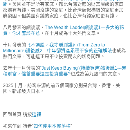
距
。美國並不是所有家庭，都比台灣對應的財富層級的家庭
都還有有錢。美國沒錢的家庭，比台灣類似梯級的家庭更加
群窮困。但美國有錢的家庭，也比台灣有錢家庭更有錢。
八月發表的讀後感，
The Wealth Ladder讀後感1—多大的花
費，你才應該在意
，在十月成為十大熱門文章。
十月發表的
《不選股，我才賺到錢》(From Zero to
Millionaire)讀後感2—中年卻資產累積不多的正確解法
也成為
熱門文章，可能這正是不少投資朋友的切身問題。
去年十一月發表的
“Just Keep Buying”(持續買進)讀後感1---累
積財富，儲蓄重要還是投資重要?
也成為第九熱門的文章。
2025十月，訪客來源的前五個國家分別是台灣、香港、美
國、新加坡與日本。
回到首頁:請按
這裡
初來乍到:請看”
如何使用本部落格
”