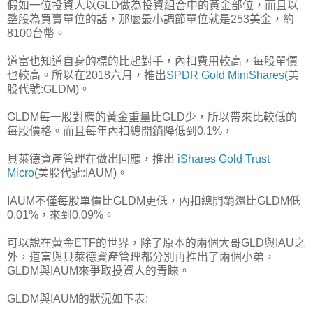
假如一位投資人以GLD做為投資組合中的黃金部位，而且以
整股為買賣單位的話，那麼最小調節單位就是253美金，約
8100台幣。
道富也知道自身的標的比起對手，內扣費用較高，每股單價
也較高。所以在2018六月，推出
SPDR Gold MiniShares
(美
股代號:GLDM)。
GLDM每一股對應的黃金重量比GLD少，所以帶來比較低的
每股價格。而且每年內扣總開銷降低到0.1%，
貝萊德資產管理在做出回應，推出
iShares Gold Trust
Micro
(美股代號:IAUM)。
IAUM不僅每股單價比GLDM更低，內扣總開銷還比GLDM低
0.01%，來到0.09%。
可以說在黃金ETF的世界，除了原本的兩個大哥GLD與IAU之
外，道富與貝萊德資產管理都分別再推出了兩個小弟，
GLDM與IAUM來爭取投資人的青睞。
GLDM與IAUM的狀況如下表: