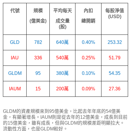
代號
規模
平均每天
內扣
每股淨值
(USD)
(
億美金
)
成交量
總開銷
(
股
)
GLD
782
640
萬
0.40%
253.32
IAU
336
540
萬
0.25%
51.79
GLDM
95
380
萬
0.10%
54.35
IAUM
15
200
萬
0.09%
27.36
GLDM的資產規模來到95億美金，比起去年年底的54億美
金，有顯著增長。IAUM則是從去年的12億美金，成長到目前
的15億美金，雖有成長，但與GLDM的規模差距明顯拉大。
流動性方面，也是GLDM較好。