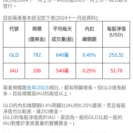
GLD在2004十一月上市。IAU則是2005一月上市。GLD較早
發行。
目前兩者基本狀況如下表(2024十一月初資料):
代號
規模
平均每天
內扣
每股淨值
(USD)
(
億美金
)
成交量
(
股
)
總開銷
GLD
782
640
萬
0.40%
253.32
IAU
336
540
萬
0.25%
51.79
兩者規模跟
去年(2023)
相比，都有明顯增長。但GLD增長較
多，目前規模是IAU的兩倍以上。
GLD的內扣總開銷0.4%明顯比IAU的0.25%要高。而且每股
淨值也比較高，達253美金。
(GLD的每股淨值高於IAU，是因為一股的GLD比起一股的
IAU對應於更高重量的實體黃金。)