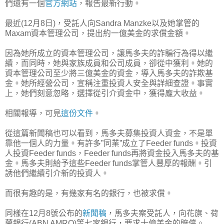
們還有一個
官方網站
，報告最新行動。
最近(12月8日)，受託人向Sandra Manzke以及她掌管的
Maxam資本管理公司，提出約一億美金的求償金額。
因為她所成立的資本管理公司，讓馬多夫的詐騙行為得以繼
續，而同時，她與家族成員和公司成員，卻從中獲利。她的
資本管理公司至少將三億美金的資金，導入馬多夫的詐欺基
金。她所經營公司，宣稱注重投資人安全與詳細查證。事實
上，她們刻意忽略，選擇從引介資金中，獲得龐大收益。
相關報導，可見
這份文件
。
從這篇新聞稿也可以看到，馬多夫募集投資人資金，不是單
靠他一個人的力量。有許多”同業”成立了Feeder funds。投資
人投資Feeder funds，Feeder funds再將資金投入馬多夫的基
金。馬多夫則給予這些Feeder funds掌管人豐厚的報酬。引
誘他們繼續引介新的投資人。
而很有趣的是，有幾家有名的銀行，也被求償。
同樣在12月8號公布的
新聞稿
，馬多夫案受託人，向花旗、荷
蘭銀行(ABN AMRO)等七家銀行，要求十億美金的賠償。