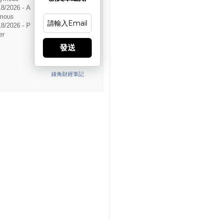
18/2026
- A
mous
18/2026
- P
er
發送
綠角財經筆記