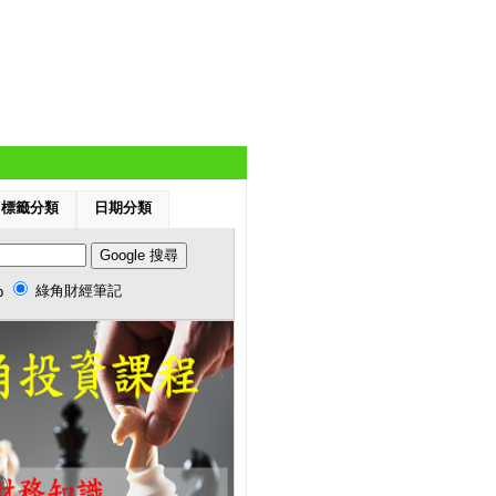
標籤分類
日期分類
綠角財經筆記
b