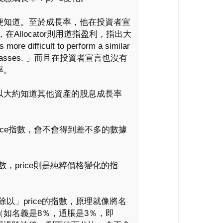
便知道。至於成長率，他在投資者宣
在Allocator則用道指盈利，指出大
difficult to perform a similar
sset classes. 」而且在投資者宣言也沒有
率。
以大約知道其他資產的股息成長率
Price指數，會不會得到差不多的數據
數，price則是純粹價格變化的指
除以」price的指數，原理就像將名
如名義是8％，通脹是3％，即