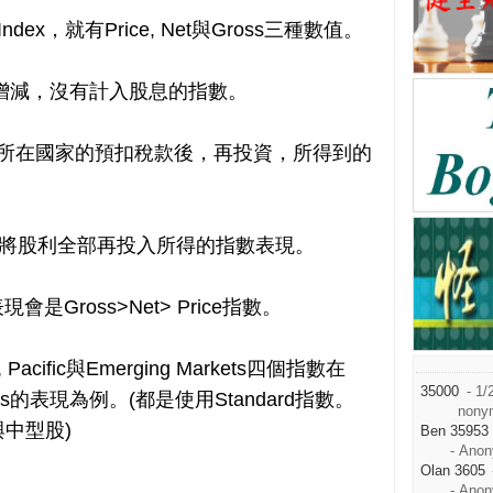
rd Index，就有Price, Net與Gross三種數值。
價增減，沒有計入股息的指數。
司所在國家的預扣稅款後，再投資，所得到的
款，將股利全部再投入所得的指數表現。
Gross>Net> Price指數。
 Pacific與Emerging Markets四個指數在
35000
- 1/
Gross的表現為例。(都是使用Standard指數。
nony
與中型股)
Ben 35953
- Ano
Olan 3605
- Ano