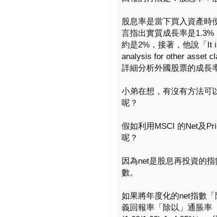
股息率是當下買入資產時
言指出實質成長率是1.3%，
約是2%，接著，他說「It is more 
analysis for other a
詳細分析外國股票的成長
小弟在想，有沒有方法可
呢？
假如利用MSCI 的Net及
呢？
因為net是股息再投資的指
數。
如果將年度化的net指數「
義回報率「除以」通脹率（