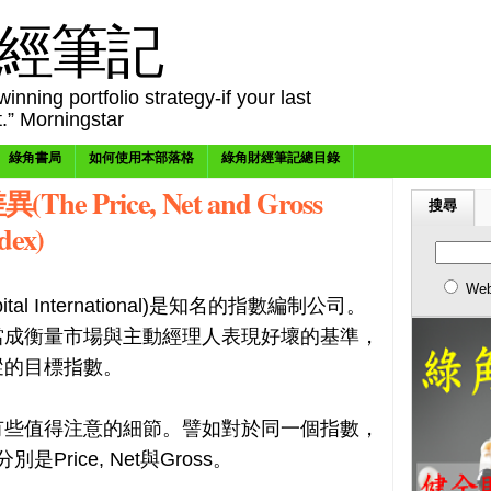
經筆記
inning portfolio strategy-if your last
t.” Morningstar
綠角書局
如何使用本部落格
綠角財經筆記總目錄
e Price, Net and Gross
搜尋
dex)
We
Capital International)是知名的指數編制公司。
當成衡量市場與主動經理人表現好壞的基準，
蹤的目標指數。
有些值得注意的細節。譬如對於同一個指數，
Price, Net與Gross。