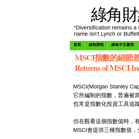
綠角財
“Diversification remains a w
name isn’t Lynch or Buffet
首頁
綠角課程
綠角中文書局
MSCI指數的細節差異(Th
Returns of MSCI In
MSCI(Morgan Stanley 
它所編制的指數，普遍被
也常是指數化投資工具追
但在觀看這個指數值時，
MSCI會提供三種指數值，分別是