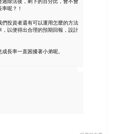
.85%），經過除法後，剩下的百分比，會不會
長率呢？！
我們投資者還有可以運用怎麼的方法
率，以便得出合理的預期回報，設計
。
息成長率一直困擾著小弟呢。