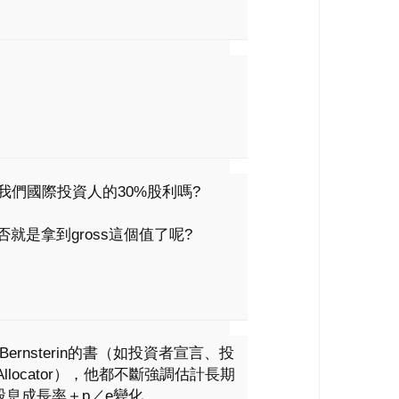
我們國際投資人的30%股利嗎?
就是拿到gross這個值了呢?
 Bernsterin的書（如投資者宣言、投
set Allocator），他都不斷強調估計長期
息成長率＋p／e變化。