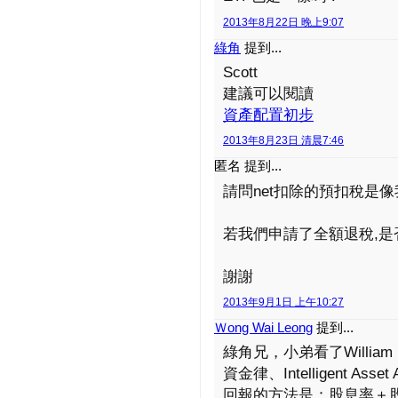
2013年8月22日 晚上9:07
綠角
提到...
Scott
建議可以閱讀
資產配置初步
2013年8月23日 清晨7:46
匿名 提到...
請問net扣除的預扣稅是像
若我們申請了全額退稅,是否
謝謝
2013年9月1日 上午10:27
Ｗong Wai Leong
提到...
綠角兄，小弟看了William
資金律、Intelligent As
回報的方法是：股息率＋股