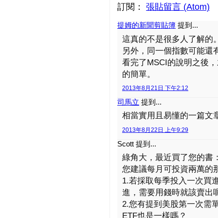
訂閱：
張貼留言 (Atom)
提姆的新聞剪貼簿
提到...
這真的不是很多人了解的
另外，同一個指數可能還
看完了MSCI的說明之後
的簡單。
2013年8月21日 下午2:12
司馬立
提到...
相當實用且易懂的一篇文
2013年8月22日 上午9:29
Scott 提到...
綠角大，最近買了您的書
您建議每月可投資兩萬的
1.若採取每季投入一次買
進，需要用錢時就該賣出
2.您有提到美股第一次需
ETF也是一樣嗎？