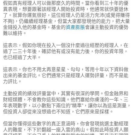
假如真有經理人可以做那麼久的時間。當你看到三十年的優
異表現，想要跟著該經理人開始投資時，他通常就快要退休
了。就算你運氣很好，這位經理人仍是活力充沛(或覺得賺得
不夠)，仍繼續經理基金，但當大家都發現他的能力，把大量
金錢投入他的基金時，基金的
資產膨脹
會讓主動投資的優勢
難以維持。
這表示，假如你現在投入一個沒什麼過往經歷的經理人，在
過了二三十年後，確認他有或沒有能力後，你的投資年限，
也已經過了大半。
這表示，你也不用太再意星星、勾勾，等用十年以下資料做
出來的基金評比。它們通常只是經理人運勢評量，而不是能
力評比。
主動投資的績效評量當中，其實有很深的學問。但金融界和
財經媒體，不會教你這些知識。他們塞給你膚淺的一年、三
年表現數字，以小數點下兩位的”精準”，讓你以為這是測量，
但投資人卻從來沒想過也不知道，它們原來是採樣。
但當你懂得這些數字的真正意涵時，你會發現挑選主動經理
人的難度，不下於翻越一座入雲的高山。假如此時投資人願