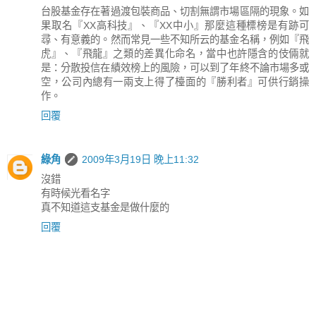
台股基金存在著過渡包裝商品、切割無謂市場區隔的現象。如
果取名『XX高科技』、『XX中小』那麼這種標榜是有跡可
尋、有意義的。然而常見一些不知所云的基金名稱，例如『飛
虎』、『飛龍』之類的差異化命名，當中也許隱含的伎倆就
是：分散投信在績效榜上的風險，可以到了年終不論市場多或
空，公司內總有一兩支上得了檯面的『勝利者』可供行銷操
作。
回覆
綠角
2009年3月19日 晚上11:32
沒錯
有時候光看名字
真不知道這支基金是做什麼的
回覆