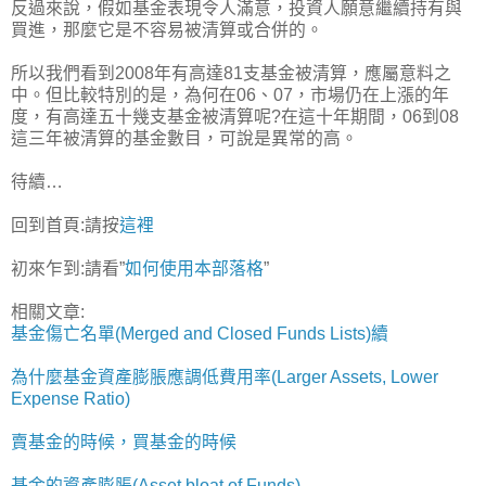
反過來說，假如基金表現令人滿意，投資人願意繼續持有與
買進，那麼它是不容易被清算或合併的。
所以我們看到2008年有高達81支基金被清算，應屬意料之
中。但比較特別的是，為何在06、07，市場仍在上漲的年
度，有高達五十幾支基金被清算呢?在這十年期間，06到08
這三年被清算的基金數目，可說是異常的高。
待續…
回到首頁:請按
這裡
初來乍到:請看”
如何使用本部落格
”
相關文章:
基金傷亡名單(Merged and Closed Funds Lists)續
為什麼基金資產膨脹應調低費用率(Larger Assets, Lower
Expense Ratio)
賣基金的時候，買基金的時候
基金的資產膨脹(Asset bloat of Funds)