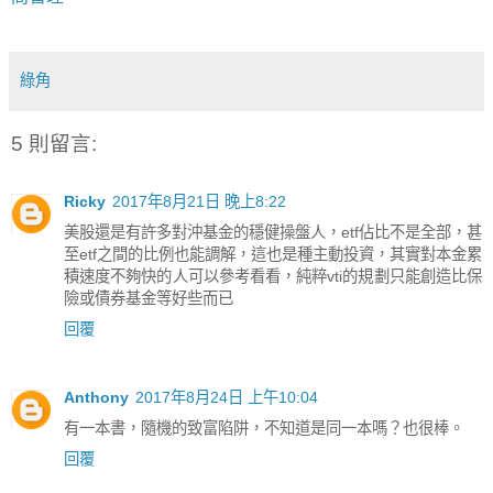
綠角
5 則留言:
Ricky
2017年8月21日 晚上8:22
美股還是有許多對沖基金的穩健操盤人，etf佔比不是全部，甚
至etf之間的比例也能調解，這也是種主動投資，其實對本金累
積速度不夠快的人可以參考看看，純粹vti的規劃只能創造比保
險或債券基金等好些而已
回覆
Anthony
2017年8月24日 上午10:04
有一本書，隨機的致富陷阱，不知道是同一本嗎？也很棒。
回覆